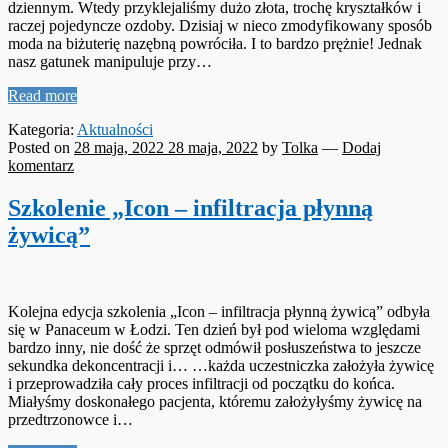
dziennym. Wtedy przyklejaliśmy dużo złota, trochę kryształków i
raczej pojedyncze ozdoby. Dzisiaj w nieco zmodyfikowany sposób
moda na biżuterię nazębną powróciła. I to bardzo prężnie! Jednak
nasz gatunek manipuluje przy…
Read more
Kategoria:
Aktualności
Posted on
28 maja, 2022
28 maja, 2022
by
Tolka
—
Dodaj
komentarz
Szkolenie „Icon – infiltracja płynną
żywicą”
Kolejna edycja szkolenia „Icon – infiltracja płynną żywicą” odbyła
się w Panaceum w Łodzi. Ten dzień był pod wieloma względami
bardzo inny, nie dość że sprzęt odmówił posłuszeństwa to jeszcze
sekundka dekoncentracji i… …każda uczestniczka założyła żywicę
i przeprowadziła cały proces infiltracji od początku do końca.
Miałyśmy doskonałego pacjenta, któremu założyłyśmy żywicę na
przedtrzonowce i…