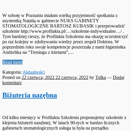
W sobotę w Poznaniu miałam wielką przyjemność spotkania z
asystentką Natalią w gabinecie NUKS GABINETY
STOMATOLOGICZNE BARTOSZ KUBASIK i przeprowadzić
szkolenie http://www.profilakta.pl/…/szkolenie-indywidualne…/ .
Tym bardziej cieszy, że Profilakta Szkolenia ma okazję uczestniczyć
po raz kolejny w zdobywaniu wiedzy przez zespół Doktora. W
poprzednim roku swoje kompetencje poszerzała z nami higienistka
Andżelika na “Treningu z kiretami”,…
Read more
Kategoria:
Aktualności
Posted on
22 czerwca, 2022
22 czerwca, 2022
by
Tolka
—
Dodaj
komentarz
Biżuteria nazębna
Od kilku miesięcy w Profilakta Szkolenia proponujemy szkolenie z
klejenia biżuterii nazębnej. W latach 90-tych w bardzo licznych
gabinetach stomatologicznych usługa ta była na porządku