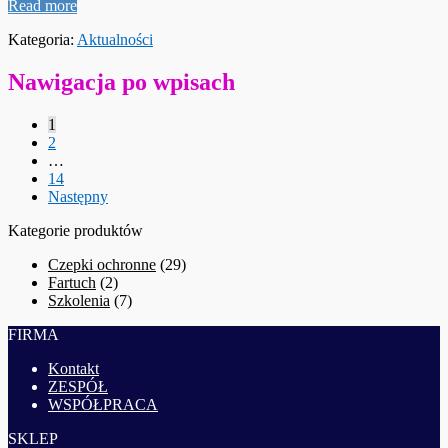
Read more
Kategoria:
Aktualności
Nawigacja po wpisach
1
2
…
14
Następny
Kategorie produktów
Czepki ochronne
(29)
Fartuch
(2)
Szkolenia
(7)
FIRMA
Kontakt
ZESPÓŁ
WSPÓŁPRACA
SKLEP