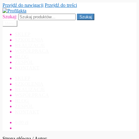
Przejdź do nawigacji
Przejdź do treści
Szukaj:
Szukaj
Menu
SKLEP
SZKOLENIA
REALIZACJE
WSPÓŁPRACA
BLOG
ZESPÓŁ
KONTAKT
SKLEP
SZKOLENIA
REALIZACJE
WSPÓŁPRACA
BLOG
ZESPÓŁ
KONTAKT
0,00
zł
Strona główna
/
Autor: