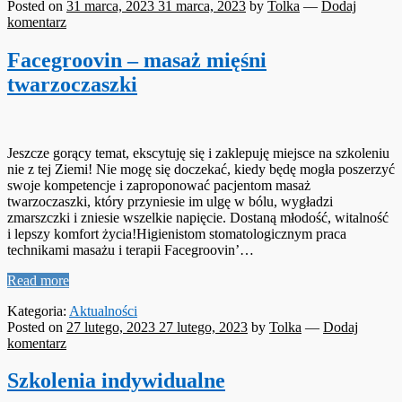
Posted on
31 marca, 2023
31 marca, 2023
by
Tolka
—
Dodaj
komentarz
Facegroovin – masaż mięśni
twarzoczaszki
Jeszcze gorący temat, ekscytuję się i zaklepuję miejsce na szkoleniu
nie z tej Ziemi! Nie mogę się doczekać, kiedy będę mogła poszerzyć
swoje kompetencje i zaproponować pacjentom masaż
twarzoczaszki, który przyniesie im ulgę w bólu, wygładzi
zmarszczki i zniesie wszelkie napięcie. Dostaną młodość, witalność
i lepszy komfort życia!Higienistom stomatologicznym praca
technikami masażu i terapii Facegroovin’…
Read more
Kategoria:
Aktualności
Posted on
27 lutego, 2023
27 lutego, 2023
by
Tolka
—
Dodaj
komentarz
Szkolenia indywidualne