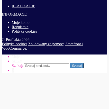
REALIZACJE
INFORMACJE
Moje konto
Regulamin
Polityka cookies
© Profilakta 2026
Polityka cookies
Zbudowany za pomocą Storefront i
WooCommerce
.
Moje konto
Szukaj
Szukaj:
Szukaj
0