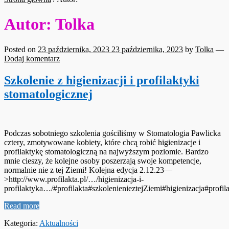
Autor:
Tolka
Posted on
23 października, 2023
23 października, 2023
by
Tolka
—
Dodaj komentarz
Szkolenie z higienizacji i profilaktyki
stomatologicznej
Podczas sobotniego szkolenia gościliśmy w Stomatologia Pawlicka
cztery, zmotywowane kobiety, które chcą robić higienizacje i
profilaktykę stomatologiczną na najwyższym poziomie. Bardzo
mnie cieszy, że kolejne osoby poszerzają swoje kompetencje,
normalnie nie z tej Ziemi! Kolejna edycja 2.12.23—
>http://www.profilakta.pl/…/higienizacja-i-
profilaktyka…/#profilakta#szkolenienieztejZiemi#higienizacja#profil
Read more
Kategoria:
Aktualności